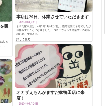
本店は29日、休業させていただきます
2020年04月11日
を販
ますだ家本店は、4月29日昭和の日は、臨時営業の予定でしたが
お休みすることになりました。 コロナウィルス感染防止の対応
のため、今週より...
詳しく見る
開始しま
ん』、
オカザえもんがますだ家鴨田店に来
店！
2020年03月24日