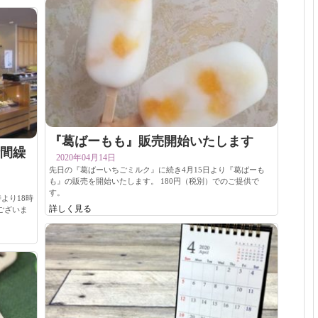
『葛ばーもも』販売開始いたします
間繰
2020年04月14日
先日の『葛ばーいちごミルク』に続き4月15日より『葛ばーも
も』の販売を開始いたします。 180円（税別）でのご提供で
す。
より18時
詳しく見る
ございま