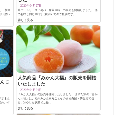
2020年04月27日
。 新商
葛バーシリーズ『葛バー抹茶金時』の販売を開始しました。 他
ない濃い
のお味と同じ180円（税別）でのご提供です。
詳しく見る
人気商品『みかん大福』の販売を開始
んじ
いたしました
2020年04月24日
『みかん大福』の販売を開始いたしました。 ますだ家の『みか
『水まん
ん大福』は、紀州みかんを丸ごとそのまま白餡・餠生地で包
記のいず
み、冷やした状態でご提...
詳しく見る