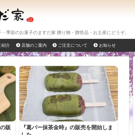
菓子・季節のお菓子のますだ家 贈り物・贈答品・お土産にどうぞ。
ご紹介
店舗のご案内
ご注文について
お知らせ
の販
『葛バー抹茶金時』の販売を開始しま
した