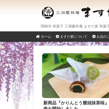
岡崎市 和菓子 三洲慶祥庵 ますだ家 和
ホーム
ますだ家について
お品の
新商品『かりんとう饅頭抹茶味』
売を開始しました