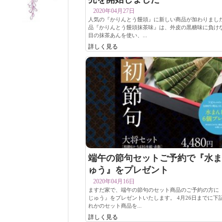
2020年04月27日
人気の『かりんとう饅頭』に新しい商品が加わりました
品『かりんとう饅頭抹茶味』は、外皮の黒糖味に負け
目の抹茶あんを使い、...
詳しく見る
端午の節句セットご予約で『水ま
ゅう』をプレゼント
2020年04月16日
ますだ家で、端午の節句のセット商品のご予約の方に
じゅう』をプレゼントいたします。 4月26日までに下
れかのセット商品を...
詳しく見る