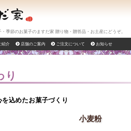
菓子・季節のお菓子のますだ家 贈り物・贈答品・お土産にどうぞ。
ご紹介
店舗のご案内
ご注文について
お知らせ
わり
心を込めたお菓子づくり
小麦粉