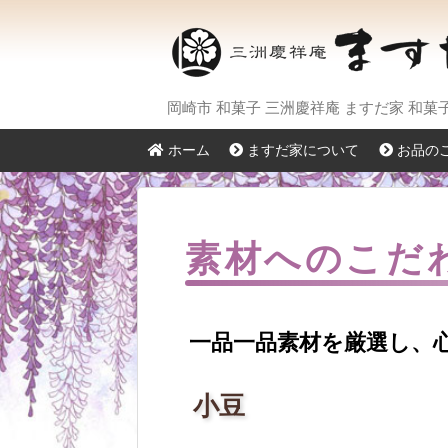
岡崎市 和菓子 三洲慶祥庵 ますだ家 和
ホーム
ますだ家について
お品の
素材へのこだ
一品一品素材を厳選し、
小豆