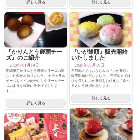
詳しく見る
詳しく見る
『かりんとう饅頭チー
『いが饅頭』販売開始
ズ』のご紹介
いたしました
2020年01月19日
2020年01月16日
期間限定かりんとう饅頭シリーズの新
三河地方ではおなじみの『いが饅頭』
しい仲間が加わりました。 ナチュラル
販売開始いたしました。 三河地方では
チーズをメイン配合にしクリームチー
ひな祭りにいが饅頭をお供えして食べ
ズのような風味に仕上げておりま
るという風習があります。 こ...
す。...
詳しく見る
詳しく見る