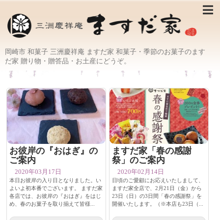
岡崎市 和菓子 三洲慶祥庵 ますだ家 和菓子・季節のお菓子のます
だ家 贈り物・贈答品・お土産にどうぞ。
お彼岸の『おはぎ』の
ますだ家「春の感謝
ご案内
祭」のご案内
2020年03月17日
2020年02月14日
本日お彼岸の入り日となりました。い
日頃のご愛顧にお応えいたしまして、
よいよ初本番でございます。 ますだ家
ますだ家全店で、2月21日（金）から
各店では、お彼岸の『おはぎ』をはじ
23日（日）の3日間「春の感謝祭」を
め、春のお菓子を取り揃えて皆様...
開催いたします。（※本店も23日（...