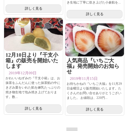
き生地に丁寧に炊き上げた小倉餡を...
詳しく見る
詳しく見る
12月10日より『干支小
箱』の販売を開始いた
人気商品『いちご大
します
福』発売開始のお知ら
せ
2019年12月09日
かわいいねずみの『干支小箱』は、お
2019年11月15日
抹茶をふんだんに使った抹茶餡の中に
お待ちかねの『いちご大福』を11月29
きざみ栗をいれた餡を練乳たっぷりの
日金曜日より販売開始いたします。た
焼き物生地で包み焼き上げておりま
くさんのお問い合せありがとうござい
す。数...
ました。 お値段は、220円...
詳しく見る
詳しく見る