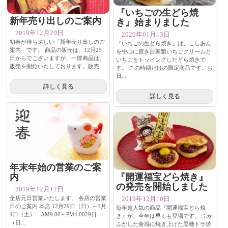
『いちごの生どら焼
新年売り出しのご案内
き』始まりました
2019年12月20日
2020年01月13日
初春が待ち遠しい「新年売り出しのご
『いちごの生どら焼き』は、こしあん
案内」です。 商品の販売は、12月25
を中心に置き自家製いちごクリームと
日からでございますが、一部商品は、
いちごをトッピングしたどら焼きで
販売を開始いたしております。販売...
す。 この時期だけの限定商品です。お
日...
詳しく見る
詳しく見る
年末年始の営業のご案
内
『開運福宝どら焼き』
の発売を開始しました
2019年12月12日
全店元日営業いたします。 各店の営業
2019年12月10日
日のご案内 本店 12月29日（日）～1月
毎年超人気の商品『開運福宝どら焼
4日（土） AM9:00～PM4:0029日
き』が、今年は早くも登場です。 ふか
（日...
ふかした食感に焼き上げた黒糖トラ焼