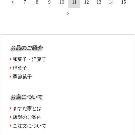
7
8
9
10
11
12
13
14
15
お品のご紹介
和菓子・洋菓子
棹菓子
季節菓子
お店について
ますだ家とは
店舗のご案内
ご注文について