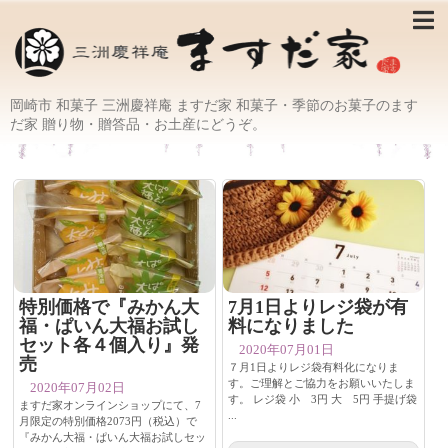
岡崎市 和菓子 三洲慶祥庵 ますだ家 和菓子・季節のお菓子のます
だ家 贈り物・贈答品・お土産にどうぞ。
特別価格で『みかん大
7月1日よりレジ袋が有
福・ぱいん大福お試し
料になりました
セット各４個入り』発
2020年07月01日
売
７月1日よりレジ袋有料化になりま
す。ご理解とご協力をお願いいたしま
2020年07月02日
す。 レジ袋 小 3円 大 5円 手提げ袋
ますだ家オンラインショップにて、7
...
月限定の特別価格2073円（税込）で
『みかん大福・ぱいん大福お試しセッ