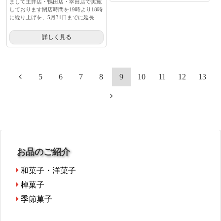
まして土井店・鴨田店・幸田店で実施
しております閉店時間を19時より18時
に繰り上げを、5月31日までに延長...
詳しく見る
5
6
7
8
9
10
11
12
13
お品のご紹介
和菓子・洋菓子
棹菓子
季節菓子