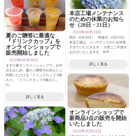
本店工場メンテナンス
のための休業のお知ら
せ（20日・21日）
2020年06月19日
夏のご贈答に最適な
明日（6月20日）・明後日（6月21日）
『ドリンクカップ』を
本店工場は、メンテナンスのため休業
オンラインショップで
させていただきます。 大変ごご不便を
販売開始しました
おかけいたしますが、何卒...
2020年06月08日
詳しく見る
ますだ家オンラインショップで、お中
元をはじめ、夏のご贈答やお供えにご
利用いただける『ドリンクカップ 6個
入り』『ドリンクカップ 8個入り』
の...
詳しく見る
オンラインショップで
新商品3点の販売を開始
いたしました
2020年06月02日