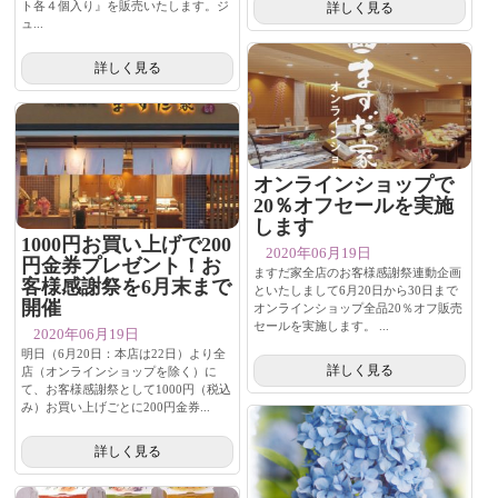
ト各４個入り』を販売いたします。ジ
詳しく見る
ュ...
詳しく見る
オンラインショップで
20％オフセールを実施
します
1000円お買い上げで200
2020年06月19日
円金券プレゼント！お
ますだ家全店のお客様感謝祭連動企画
客様感謝祭を6月末まで
といたしまして6月20日から30日まで
開催
オンラインショップ全品20％オフ販売
セールを実施します。 ...
2020年06月19日
明日（6月20日：本店は22日）より全
詳しく見る
店（オンラインショップを除く）に
て、お客様感謝祭として1000円（税込
み）お買い上げごとに200円金券...
詳しく見る