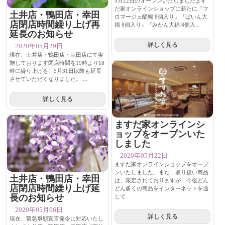
5月22日のオープンいたしましたます
だ家オンラインショップに新たに『フ
土井店・鴨田店・幸田
ロマージュ醍醐 8個入り』『ぱいん大
店閉店時間繰り上げ再
福 8個入り』『みかん大福 8個入...
延長のお知らせ
詳しく見る
2020年05月29日
現在、土井店・鴨田店・幸田店にて実
施しております閉店時間を19時より18
時に繰り上げを、5月31日以降も延長
させていただくなりました。 ...
詳しく見る
ますだ家オンラインシ
ョップをオープンいた
しました
2020年05月22日
ますだ家オンラインショップをオープ
ンいたしました。まだ、取り扱い商品
土井店・鴨田店・幸田
は、限定されておりますが、今後どん
店閉店時間繰り上げ延
どん多くの商品をインターネットを通
長のお知らせ
じて...
2020年05月06日
詳しく見る
現在、緊急事態宣言発令に対応いたし