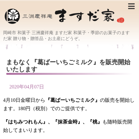
岡崎市 和菓子 三洲慶祥庵 ますだ家 和菓子・季節のお菓子のます
だ家 贈り物・贈答品・お土産にどうぞ。
まもなく『葛ばーいちごミルク』を販売開始
いたします
2020年04月07日
4月10日金曜日から
『葛ばーいちごミルク』
の販売を開始し
ます。180円（税別）でのご提供です。
『はちみつれもん』、『抹茶金時』、『桃』
も随時販売開
始してまいります。