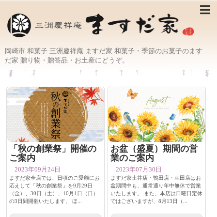
岡崎市 和菓子 三洲慶祥庵 ますだ家 和菓子・季節のお菓子のます
だ家 贈り物・贈答品・お土産にどうぞ。
「秋の創業祭」開催の
お盆（盛夏）期間の営
ご案内
業のご案内
2023年09月24日
2023年07月30日
ますだ家全店では、日頃のご愛顧にお
ますだ家土井店・鴨田店・幸田店はお
応えして「秋の創業祭」を9月29日
盆期間中も、通常通り年中無休で営業
（金）、30日（土）、10月1日（日）
いたします。 また、本店は日曜日定休
の3日間開催いたします。 ほ...
ではございますが、8月13日（...