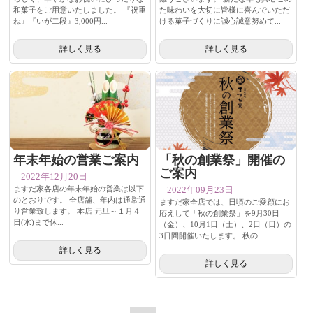
和菓子をご用意いたしました。 『祝重
た味わいを大切に皆様に喜んでいただ
ね』『いが二段』3,000円...
ける菓子づくりに誠心誠意努めて...
詳しく見る
詳しく見る
年末年始の営業ご案内
「秋の創業祭」開催の
ご案内
2022年12月20日
ますだ家各店の年末年始の営業は以下
2022年09月23日
のとおりです。 全店舗、年内は通常通
ますだ家全店では、日頃のご愛顧にお
り営業致します。 本店 元旦～１月４
応えして「秋の創業祭」を9月30日
日(水)まで休...
（金）、10月1日（土）、2日（日）の
3日間開催いたします。 秋の...
詳しく見る
詳しく見る