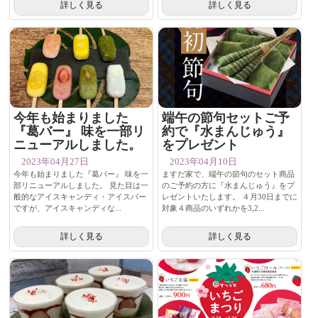
詳しく見る
詳しく見る
今年も始まりました
端午の節句セットご予
『葛バー』 味を一部リ
約で『水まんじゅう』
ニューアルしました。
をプレゼント
2023年04月27日
2023年04月10日
今年も始まりました『葛バー』 味を一
ますだ家で、端午の節句のセット商品
部リニューアルしました。 見た目は一
のご予約の方に『水まんじゅう』をプ
般的なアイスキャンディ・アイスバー
レゼントいたします。 ４月30日までに
ですが、アイスキャンディな...
対象４商品のいずれかを3,2...
詳しく見る
詳しく見る