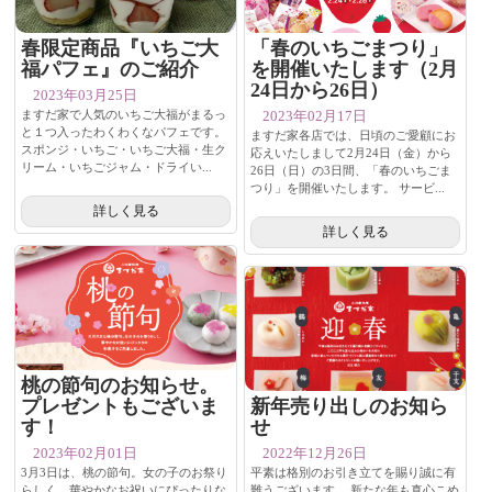
春限定商品『いちご大
「春のいちごまつり」
福パフェ』のご紹介
を開催いたします（2月
24日から26日）
2023年03月25日
ますだ家で人気のいちご大福がまるっ
2023年02月17日
と１つ入ったわくわくなパフェです。
ますだ家各店では、日頃のご愛顧にお
スポンジ・いちご・いちご大福・生ク
応えいたしまして2月24日（金）から
リーム・いちごジャム・ドライい...
26日（日）の3日間、「春のいちごま
つり」を開催いたします。 サービ...
詳しく見る
詳しく見る
桃の節句のお知らせ。
プレゼントもございま
新年売り出しのお知ら
す！
せ
2023年02月01日
2022年12月26日
3月3日は、桃の節句。女の子のお祭り
平素は格別のお引き立てを賜り誠に有
らしく、華やかなお祝いにぴったりな
難うございます。 新たな年も真心こめ