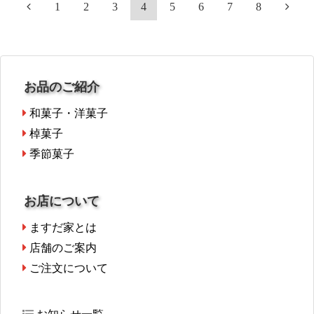
1
2
3
4
5
6
7
8
お品のご紹介
和菓子・洋菓子
棹菓子
季節菓子
お店について
ますだ家とは
店舗のご案内
ご注文について