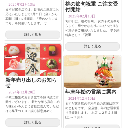
桃の節句祝重 ご注文受
2025年02月13日
付開始
ますだ家各店では、日頃のご愛顧にお
応えいたしまして2月21日（金）から
2025年02月13日
23日（日）の3日間、「春のいちごま
3月3日は、桃の節句。 女の子のお祭り
つり」を開催いたします。 サ...
らしく、華やかなお祝いにぴったりな
和菓子をご用意いたしました。 早予約
詳しく見る
特典として 『祝重...
詳しく見る
新年売り出しのお知ら
せ
年末年始の営業ご案内
2024年12月20日
平素は格別のお引き立てを賜り誠に有
2024年12月10日
難うございます。 新たな年も真心こめ
ますだ家各店の年末年始の営業は以下
た味わいを大切に皆様に喜んでいただ
のとおりです。 全店舗、年内は通常通
ける菓子づくりに誠心誠意努めて...
り営業致します。 本店 １２月２８日
(土)～１月４...
詳しく見る