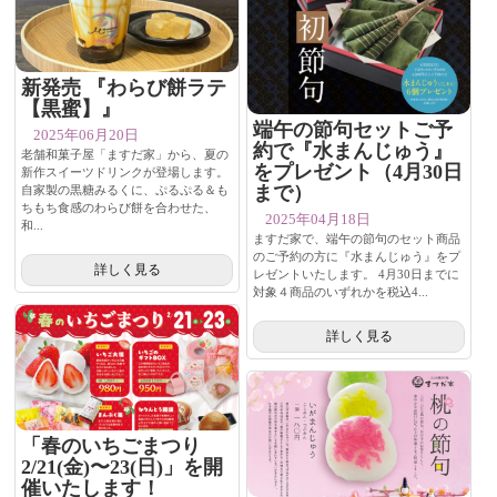
新発売 『わらび餅ラテ
【黒蜜】』
端午の節句セットご予
2025年06月20日
約で『水まんじゅう』
老舗和菓子屋「ますだ家」から、夏の
をプレゼント（4月30日
新作スイーツドリンクが登場します。
まで）
自家製の黒糖みるくに、ぷるぷる＆も
ちもち食感のわらび餅を合わせた、
2025年04月18日
和...
ますだ家で、端午の節句のセット商品
のご予約の方に『水まんじゅう』をプ
詳しく見る
レゼントいたします。 4月30日までに
対象４商品のいずれかを税込4...
詳しく見る
「春のいちごまつり
2/21(金)〜23(日)」を開
催いたします！