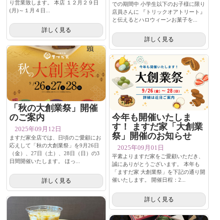
り営業致します。 本店 １２月２９日
での期間中 小学生以下のお子様に限り
(月)～１月４日...
店員さんに 『トリックオアトリート』
と伝えるとハロウィーンお菓子を...
詳しく見る
詳しく見る
「秋の大創業祭」開催
のご案内
今年も開催いたしま
す！ ますだ家「大創業
2025年09月12日
祭」開催のお知らせ
ますだ家全店では、日頃のご愛顧にお
応えして「秋の大創業祭」を9月26日
2025年09月01日
（金）、27日（土）、28日（日）の3
平素よりますだ家をご愛顧いただき、
日間開催いたします。 ほっ...
誠にありがとうございます。 本年も
「ますだ家 大創業祭」を下記の通り開
催いたします。 開催日程：2...
詳しく見る
詳しく見る