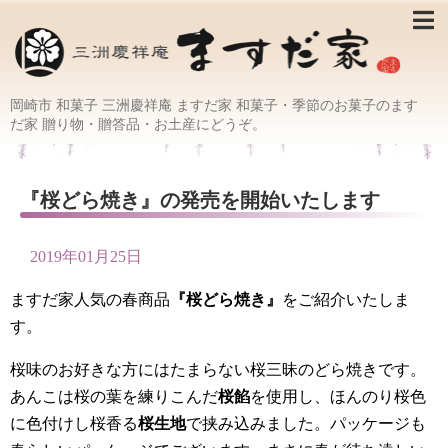
岡崎市 和菓子 三洲慶祥庵 ますだ家 和菓子・季節のお菓子のます
だ家 贈り物・贈答品・お土産にどうぞ。
『桜どら焼き』の発売を開始いたします
2019年01月25日
ますだ家人気の春商品
『桜どら焼き』
をご紹介いたしま
す。
桜味のお好きな方にはたまらない桜三昧のどら焼きです。
あんこは桜の葉を練りこんだ
桜餡
を使用し、ほんのり桜色
に色付けし桜香る
桜生地
で挟み込みました。パッケージも