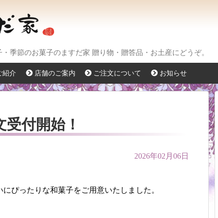
菓子・季節のお菓子のますだ家 贈り物・贈答品・お土産にどうぞ。
ご紹介
店舗のご案内
ご注文について
お知らせ
文受付開始！
2026年02月06日
いにぴったりな和菓子をご用意いたしました。