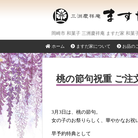
岡崎市 和菓子 三洲慶祥庵 ますだ家 和
ホーム
ますだ家について
お品の
桃の節句祝重 ご注
3月3日は、桃の節句。
女の子のお祭りらしく、華やかなお祝
早予約特典として