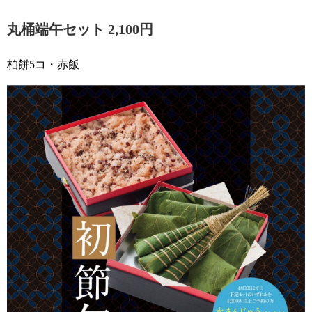
丸桶端午セット 2,100円
柏餅5コ・赤飯