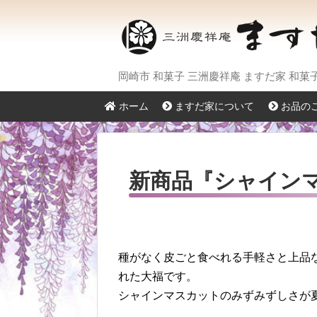
岡崎市 和菓子 三洲慶祥庵 ますだ家 和
ホーム
ますだ家について
お品の
新商品『シャイン
種がなく皮ごと食べれる手軽さと上品
れた大福です。
シャインマスカットのみずみずしさが