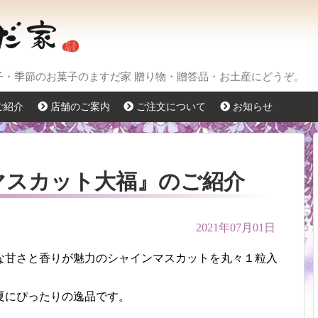
菓子・季節のお菓子のますだ家 贈り物・贈答品・お土産にどうぞ。
ご紹介
店舗のご案内
ご注文について
お知らせ
マスカット大福』のご紹介
2021年07月01日
な甘さと香りが魅力のシャインマスカットを丸々１粒入
夏にぴったりの逸品です。