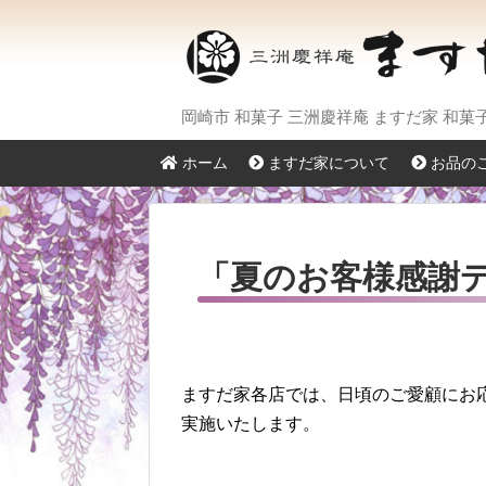
岡崎市 和菓子 三洲慶祥庵 ますだ家 和
ホーム
ますだ家について
お品の
「夏のお客様感謝
ますだ家各店では、日頃のご愛顧にお応
実施いたします。