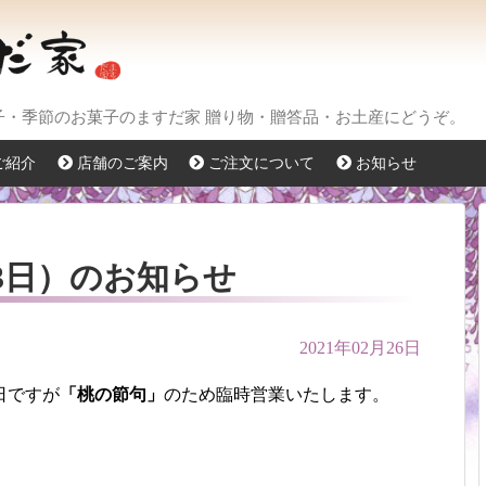
菓子・季節のお菓子のますだ家 贈り物・贈答品・お土産にどうぞ。
ご紹介
店舗のご案内
ご注文について
お知らせ
3日）のお知らせ
2021年02月26日
日ですが
「桃の節句」
のため臨時営業いたします。