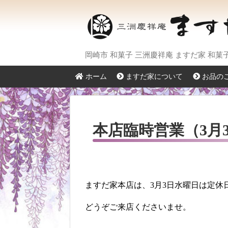
岡崎市 和菓子 三洲慶祥庵 ますだ家 和
ホーム
ますだ家について
お品の
本店臨時営業（3月
ますだ家本店は、3月3日水曜日は定休
どうぞご来店くださいませ。